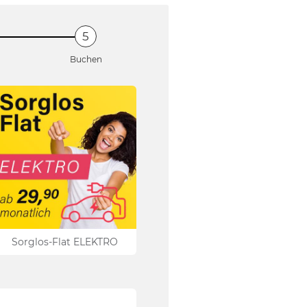
Buchen
Was ist Deine bevorzugte Werkst
Wann soll Dein Vertrag starten?
Deine monatliche Rate:
Sorglos-Flat ELEKTRO
Vorherige