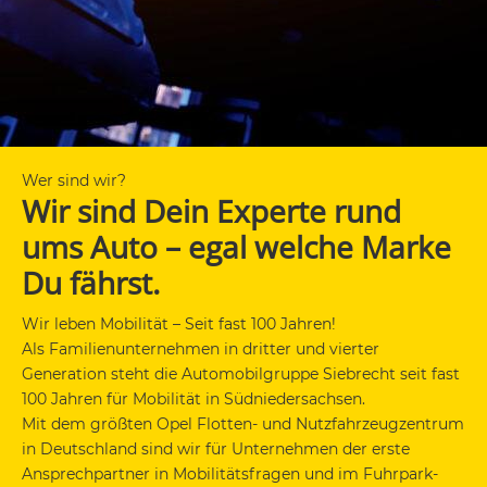
Wer sind wir?
Wir sind Dein Experte rund
ums Auto – egal welche Marke
Du fährst.
Wir leben Mobilität – Seit fast 100 Jahren!
Als Familienunternehmen in dritter und vierter
Generation steht die Automobilgruppe Siebrecht seit fast
100 Jahren für Mobilität in Südniedersachsen.
Mit dem größten Opel Flotten- und Nutzfahrzeugzentrum
in Deutschland sind wir für Unternehmen der erste
Ansprechpartner in Mobilitätsfragen und im Fuhrpark-